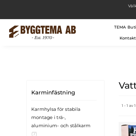
Fortsätt
Väl
till
innehållet
TEMA But
Kontakt
Vat
Karminfästning
1 - 1 av
Karmhylsa för stabila
montage i trä-,
aluminium- och stålkarm
(7)