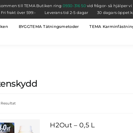
kommen till TEMA Butiken ring
0930-316 50
vid frågor- så hjälper vi
Fri frakt över 599:-
Leverans tid 2-5 dagar
30 dagars öppet 
iken
BYGGTEMA Tätningsmetoder
TEMA Karminfästnin
tenskydd
 1 Resultat
H2Out – 0,5 L