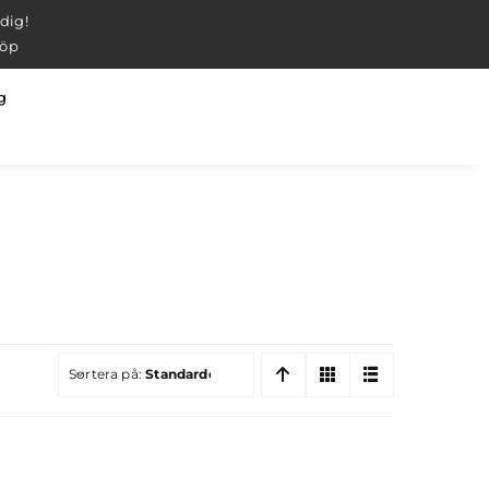
 dig!
köp
g
Sortera på:
Standardordning