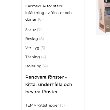
Karmskruv för stabil
infästning av fönster och
dörrar
(6)
Skruv
(7)
Beslag
(8)
Verktyg
(5)
Tätning
(4)
Isolering
(4)
Renovera fönster –
kitta, underhålla och
bevara fönster
TEMA Kittstripper
(3)