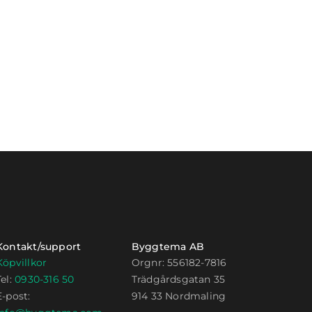
Kontakt/support
Byggtema AB
Köpvillkor
Orgnr: 556182-7816
Tel:
0930-316 50
Trädgårdsgatan 35
E-post:
914 33 Nordmaling