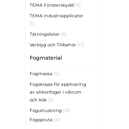
TEMA Fönsterskydd
(5)
TEMA Industriapplicator
(1)
Tätningslister
(5)
Verktyg och Tillbehör
(11)
Fogmaterial
Fogmassa
(5)
Fogskrapa för applicering
av silikonfogar i våtrum
och kök
(3)
Fogutrustning
(16)
Fogspruta
(4)