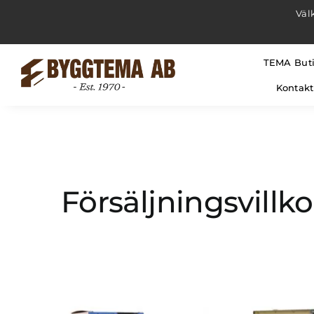
Fortsätt
Väl
till
innehållet
TEMA But
Kontakt
Försäljningsvillko