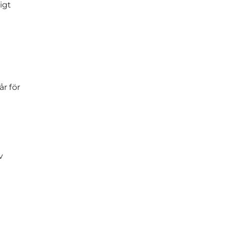
igt
r för
v