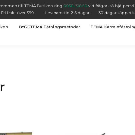
kommen till TEMA Butiken ring
0930-316 50
vid frågor- så hjälper vi
Fri frakt över 599:-
Leverans tid 2-5 dagar
30 dagars öppet 
iken
BYGGTEMA Tätningsmetoder
TEMA Karminfästnin
r