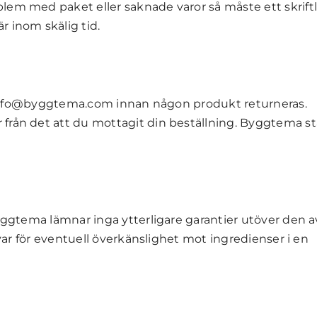
lem med paket eller saknade varor så måste ett skriftl
 inom skälig tid.
ll info@byggtema.com innan någon produkt returneras.
från det att du mottagit din beställning. Byggtema stå
Byggtema lämnar inga ytterligare garantier utöver den a
svar för eventuell överkänslighet mot ingredienser i en