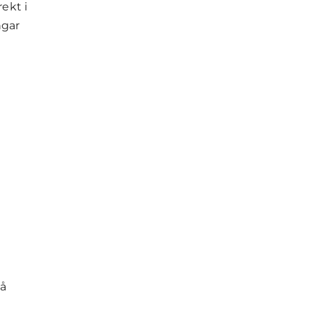
ekt i
ngar
på