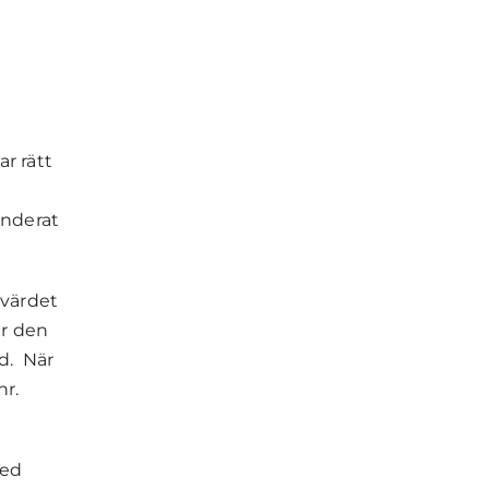
r rätt
enderat
rvärdet
är den
ad. När
nr.
med