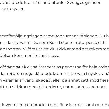
du våra produkter från land utanför Sveriges gränser
 prisuppgift.
ch hemförsäljningslagen samt konsumentköplagen. Du ha
gandet av varan. Du som Kund står för returporto och
ransporten. Vi föreslår att du skickar med ett rekomm
delsen kommer i retur till oss.
 oförändrat skick så återbetalas pengarna för hela orde
ddar returen noga då produkten måste vara i nyskick n
m varan är använd, skadad, eller på annat sätt modifier
 att du skickar med ditt ordernr, namn, adress och post
 att leveransen och produkterna är oskadda i samband 