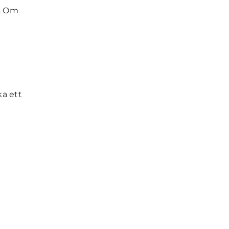
g. Om
ka ett