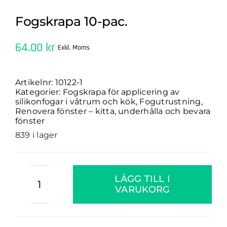
Fogskrapa 10-pac.
64.00
kr
Exkl. Moms
Artikelnr:
10122-1
Kategorier:
Fogskrapa för applicering av
silikonfogar i våtrum och kök
,
Fogutrustning
,
Renovera fönster – kitta, underhålla och bevara
fönster
839 i lager
Fogskrapa
LÄGG TILL I
10-
VARUKORG
pac.
mängd