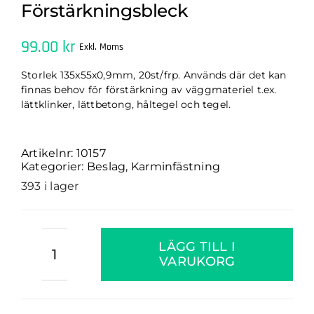
Förstärkningsbleck
99.00
kr
Exkl. Moms
Storlek 135x55x0,9mm, 20st/frp. Används där det kan
finnas behov för förstärkning av väggmateriel t.ex.
lättklinker, lättbetong, håltegel och tegel.
Artikelnr:
10157
Kategorier:
Beslag
,
Karminfästning
393 i lager
Förstärkningsbleck
LÄGG TILL I
mängd
VARUKORG