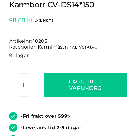
Karmborr CV-DS14*150
90.00
kr
Exkl. Moms
Artikelnr:
10203
Kategorier:
Karminfästning
,
Verktyg
9 i lager
Karmborr
LÄGG TILL I
CV-
VARUKORG
DS14*150
mängd
-Fri frakt över 599:-
-Leverans tid 2-5 dagar