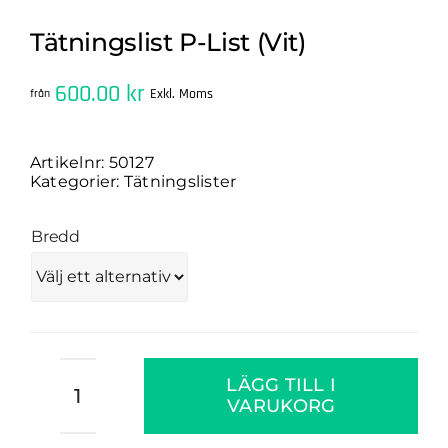
Tätningslist P-List (Vit)
600.00
kr
Exkl. Moms
från
Artikelnr:
50127
Kategorier:
Tätningslister
Bredd
Tätningslist
LÄGG TILL I
P-
VARUKORG
List