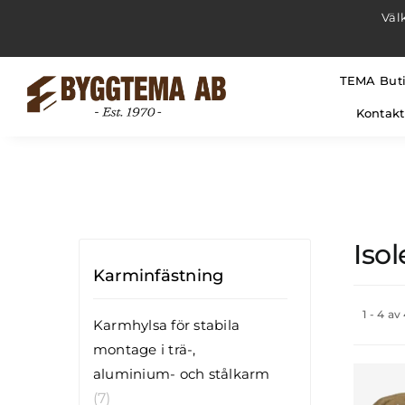
Fortsätt
Väl
till
innehållet
TEMA But
Kontakt
Isol
Karminfästning
1 - 4 av
Karmhylsa för stabila
montage i trä-,
aluminium- och stålkarm
(7)