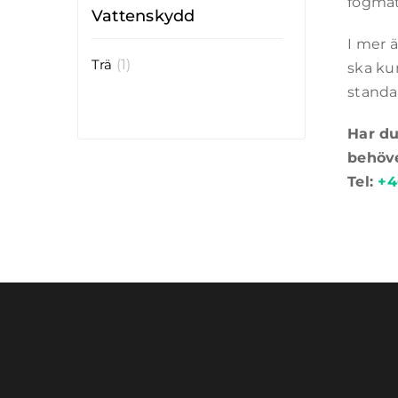
fogmat
Vattenskydd
I mer ä
Trä
(1)
ska ku
standa
Har du
behöv
Tel:
+4