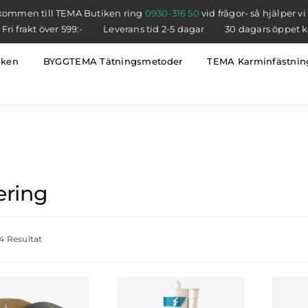
kommen till TEMA Butiken ring
0930-316 50
vid frågor- så hjälper vi
Fri frakt över 599:-
Leverans tid 2-5 dagar
30 dagars öppet 
iken
BYGGTEMA Tätningsmetoder
TEMA Karminfästnin
ering
 4 Resultat