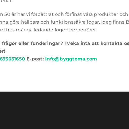
erial.
n 50 år har vi förbättrat och förfinat våra produkter oc
nna göra hållbara och funktionssäkra fogar. Idag fin
rd hos många ledande fogentreprenörer.
 frågor eller funderingar? Tveka inta att kontakta o
er!
693031650
E-post:
info@byggtema.com