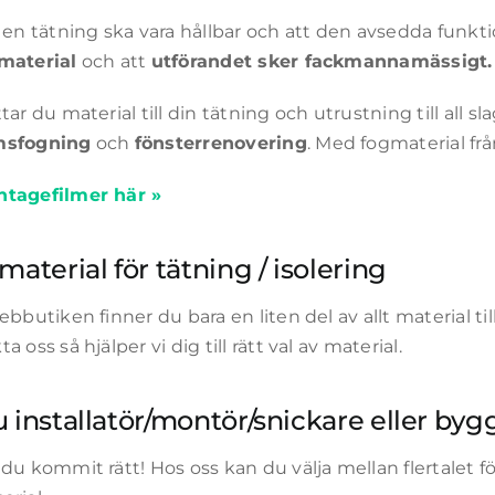
t en tätning ska vara hållbar och att den avsedda funkt
material
och att
utförandet sker fackmannamässigt.
tar du material till din tätning och utrustning till all s
msfogning
och
fönsterrenovering
. Med fogmaterial fr
tagefilmer här »
material för tätning / isolering
ebbutiken finner du bara en liten del av allt material till 
a oss så hjälper vi dig till rätt val av material.
u installatör/montör/snickare eller by
du kommit rätt! Hos oss kan du välja mellan flertalet f