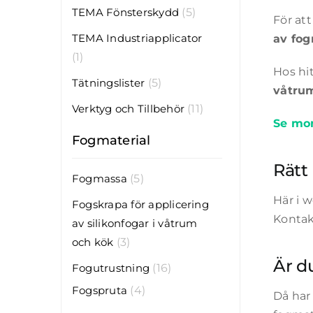
TEMA Fönsterskydd
(5)
För at
TEMA Industriapplicator
av fog
(1)
Hos hit
Tätningslister
(5)
våtru
Verktyg och Tillbehör
(11)
Se mon
Fogmaterial
Rätt 
Fogmassa
(5)
Här i w
Fogskrapa för applicering
Kontakt
av silikonfogar i våtrum
och kök
(3)
Är d
Fogutrustning
(16)
Fogspruta
(4)
Då har 