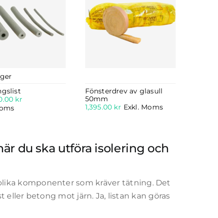
ager
gslist
Fönsterdrev av glasull
50mm
0.00
kr
1,395.00
kr
Exkl. Moms
Moms
när du ska utföra isolering och
ika komponenter som kräver tätning. Det
 eller betong mot järn. Ja, listan kan göras