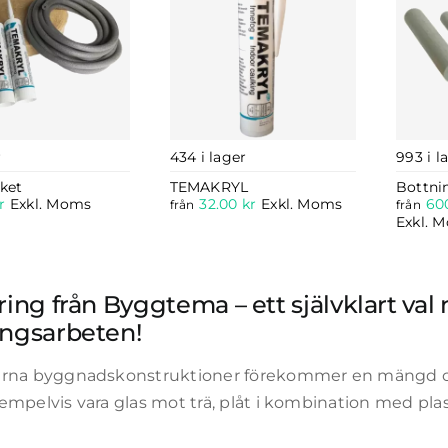
r
434 i lager
993 i l
aket
TEMAKRYL
Bottnin
r
Exkl. Moms
32.00
kr
Exkl. Moms
60
från
från
Exkl. 
ring från Byggtema – ett självklart val 
ingsarbeten!
rna byggnadskonstruktioner förekommer en mängd ol
mpelvis vara glas mot trä, plåt i kombination med plast