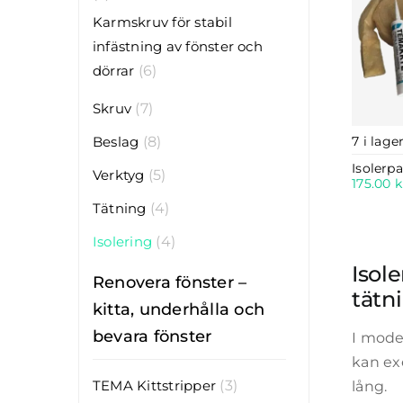
Karmskruv för stabil
infästning av fönster och
dörrar
(6)
Skruv
(7)
Beslag
(8)
7 i lage
Isolerp
Verktyg
(5)
175.00
k
Tätning
(4)
Isolering
(4)
Isole
Renovera fönster –
tätn
kitta, underhålla och
bevara fönster
I mode
kan exe
TEMA Kittstripper
(3)
lång.