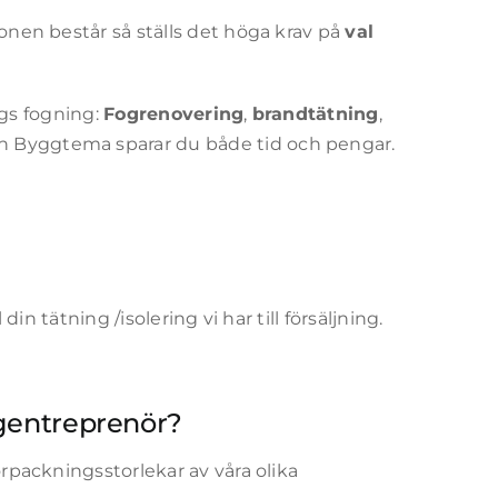
ionen består så ställs det höga krav på
val
lags fogning:
Fogrenovering
,
brandtätning
,
ån Byggtema sparar du både tid och pengar.
din tätning /isolering vi har till försäljning.
ggentreprenör?
örpackningsstorlekar av våra olika