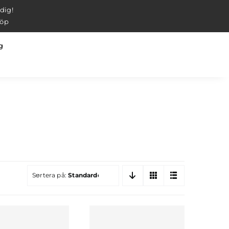
 dig!
köp
g
Sortera på:
Standardordning