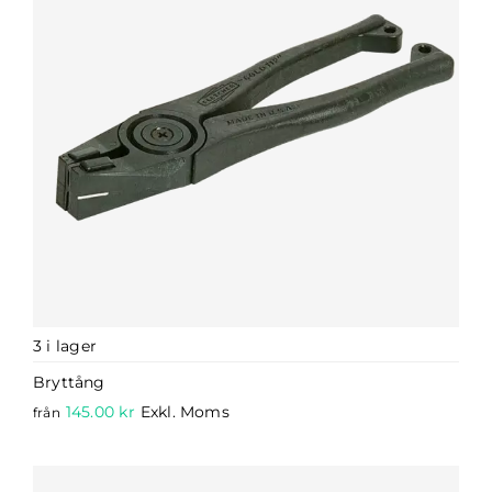
3 i lager
Bryttång
145.00
kr
Exkl. Moms
från