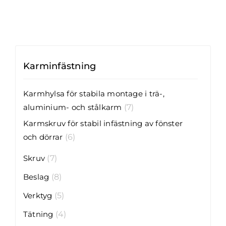
Karminfästning
Karmhylsa för stabila montage i trä-,
aluminium- och stålkarm
(7)
Karmskruv för stabil infästning av fönster
och dörrar
(6)
Skruv
(7)
Beslag
(8)
Verktyg
(5)
Tätning
(4)