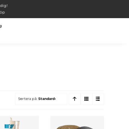
 dig!
köp
g
Sortera på:
Standardordning