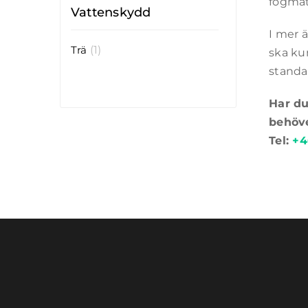
fogmat
Vattenskydd
I mer ä
Trä
(1)
ska ku
standa
Har du
behöv
Tel:
+4