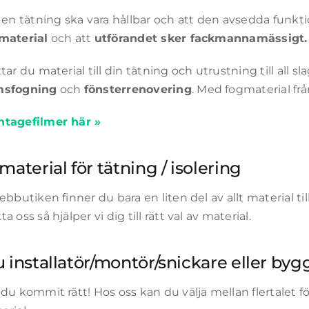
t en tätning ska vara hållbar och att den avsedda funkt
material
och att
utförandet sker fackmannamässigt.
tar du material till din tätning och utrustning till all s
msfogning
och
fönsterrenovering
. Med fogmaterial fr
tagefilmer här »
material för tätning / isolering
ebbutiken finner du bara en liten del av allt material till 
a oss så hjälper vi dig till rätt val av material.
u installatör/montör/snickare eller by
du kommit rätt! Hos oss kan du välja mellan flertalet f