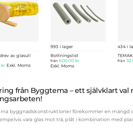
993 i lager
434 i l
drev av glasull
Bottningslist
TEMAK
600.00
kr
32
från
från
0
kr
Exkl. Moms
Exkl. Moms
ring från Byggtema – ett självklart val 
ingsarbeten!
rna byggnadskonstruktioner förekommer en mängd ol
mpelvis vara glas mot trä, plåt i kombination med plast