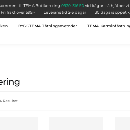
kommen till TEMA Butiken ring
0930-316 50
vid frågor- så hjälper vi
Fri frakt över 599:-
Leverans tid 2-5 dagar
30 dagars öppet 
iken
BYGGTEMA Tätningsmetoder
TEMA Karminfästnin
ering
 4 Resultat