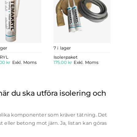
ager
7 i lager
RYL
Isolerpaket
.00
kr
Exkl. Moms
175.00
kr
Exkl. Moms
när du ska utföra isolering och
ika komponenter som kräver tätning. Det
 eller betong mot järn. Ja, listan kan göras