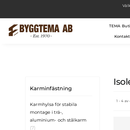
Fortsätt
Väl
till
innehållet
TEMA But
Kontakt
Isol
Karminfästning
1 - 4 av
Karmhylsa för stabila
montage i trä-,
aluminium- och stålkarm
(7)