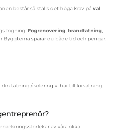
ionen består så ställs det höga krav på
val
lags fogning:
Fogrenovering
,
brandtätning
,
ån Byggtema sparar du både tid och pengar.
din tätning /isolering vi har till försäljning.
ggentreprenör?
örpackningsstorlekar av våra olika