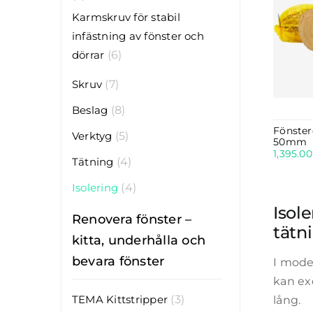
Karmskruv för stabil
infästning av fönster och
dörrar
(6)
Skruv
(7)
Beslag
(8)
Fönster
Verktyg
(5)
50mm
1,395.0
Tätning
(4)
Isolering
(4)
Isole
Renovera fönster –
tätn
kitta, underhålla och
bevara fönster
I mode
kan exe
TEMA Kittstripper
(3)
lång.