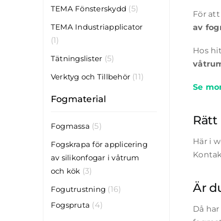
TEMA Fönsterskydd
(5)
För at
TEMA Industriapplicator
av fog
(1)
Hos hit
Tätningslister
(5)
våtru
Verktyg och Tillbehör
(11)
Se mon
Fogmaterial
Rätt 
Fogmassa
(5)
Här i w
Fogskrapa för applicering
Kontakt
av silikonfogar i våtrum
och kök
(3)
Är d
Fogutrustning
(16)
Fogspruta
(4)
Då har 