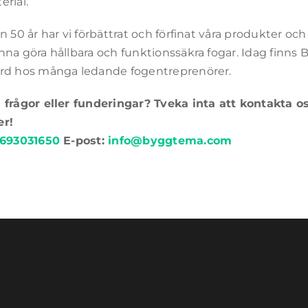
erial.
n 50 år har vi förbättrat och förfinat våra produkter oc
nna göra hållbara och funktionssäkra fogar. Idag fin
rd hos många ledande fogentreprenörer.
 frågor eller funderingar? Tveka inta att kontakta o
er!
693031650
E-post:
info@byggtema.com