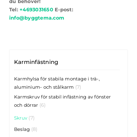
du behöver!
Tel:
+4693031650
E-post:
info@byggtema.com
Karminfästning
Karmhylsa för stabila montage i trä-,
aluminium- och stålkarm
(7)
Karmskruv för stabil infästning av fönster
och dörrar
(6)
Skruv
(7)
Beslag
(8)