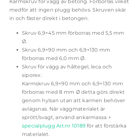
Karmskruv för vägg av betong. Förborras vilket
medför att ingen plugg behövs. Skruven skär
in och fäster direkt i betongen.
Skruv 6,9×45 mm förborras med 5,5 mm
Ø.
Skruv 6,9×90 mm och 6,9×130 mm
förborras med 6,0 mm Ø.
Skruv för vägg av håltegel, leca och
siporex:
Karmskruv 6,9×90 mm och 6,9×130 mm
förborras med 8 mm Ø detta görs direkt
genom hylsan utan att karmen behöver
avlägsnas. När väggmaterialet är
sprött/svagt, använd ankarmassa +
specialplugg Art.nr 10189
för att förstärka
materialet.