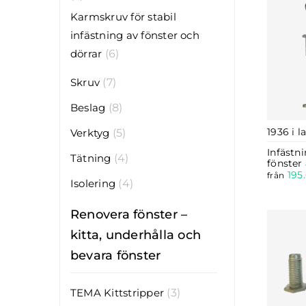
Karmskruv för stabil
infästning av fönster och
dörrar
(6)
Skruv
(7)
Beslag
(8)
1936 i l
Verktyg
(5)
Infästn
Tätning
(4)
fönster 
195
från
Isolering
(4)
Renovera fönster –
kitta, underhålla och
bevara fönster
TEMA Kittstripper
(3)