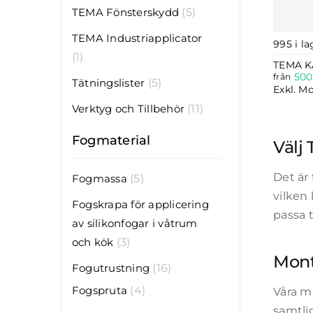
TEMA Fönsterskydd
(5)
TEMA Industriapplicator
995 i la
(1)
TEMA 
500
från
Tätningslister
(5)
Exkl. M
Verktyg och Tillbehör
(11)
Fogmaterial
Välj
Det är
Fogmassa
(5)
vilken 
Fogskrapa för applicering
passa t
av silikonfogar i våtrum
och kök
(3)
Mont
Fogutrustning
(16)
Fogspruta
(4)
Våra m
samtli