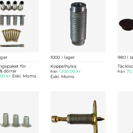
ager
1000 i lager
980 i l
ingspaket för
Koppelhylsa
Täcklo
& dörrar
1,100.00
kr
70
från
från
.00
kr
Exkl. Moms
Exkl. Moms