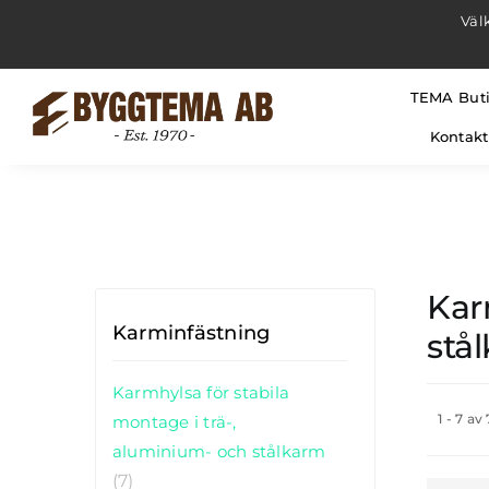
Fortsätt
Väl
till
innehållet
TEMA But
Kontakt
Kar
Karminfästning
stå
Karmhylsa för stabila
1 - 7 av
montage i trä-,
aluminium- och stålkarm
(7)