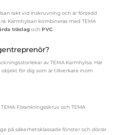
an rakt vid inskruvning och är försedd
v trä. Karmhylsan kombineras med TEMA
årda träslag
och
PVC
.
ggentreprenör?
packningsstorlekar av TEMA Karmhylsa. Här
e objekt för dig som är tillverkare inom
 TEMA Förankringsskruv och TEMA
ge på säkerhetsklassade fönster och dörrar