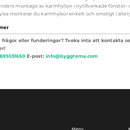
unders montage av karmhylsor i nytillverkade fönster
lsa monterar du karmhylsor enkelt och smidigt i alla t
mer
 frågor eller funderingar? Tveka inta att kontakta o
er!
693031650
E-post:
info@byggtema.com
Meny