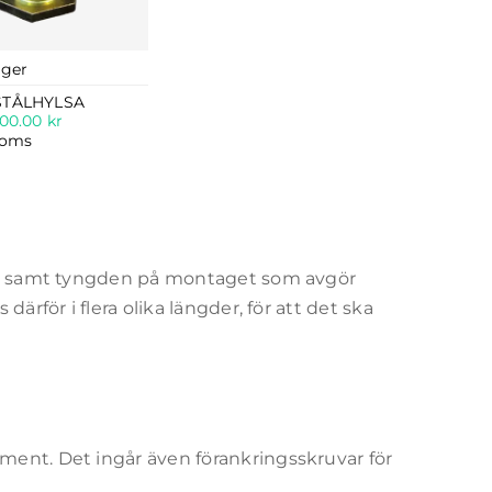
ager
STÅLHYLSA
400.00
kr
Moms
gg, samt tyngden på montaget som avgör
ärför i flera olika längder, för att det ska
ent. Det ingår även förankringsskruvar för