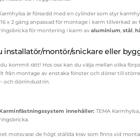
armhylsa är försedd med en cylinder som styr karmhyls
6 x 2 gäng anpassad för montage i karm tillverkad a
ingsbricka för montering i karm av
aluminium
,
stål
,
h
u installatör/montör/snickare eller by
 du kommit rätt! Hos oss kan du välja mellan olika för
llt från montage av enstaka fönster och dörrar till störr
- och dörrindustrin.
arminfästningssystem innehåller:
TEMA Karmhylsa,
ingsbricka.
et motsvarar de högt ställda krav som finns vid monta