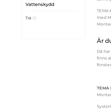
Vattenskydd
TEMA K
med M1
Trä
(1)
Monter
Är d
Då har
finns a
fönster
TEMA K
Monter
System