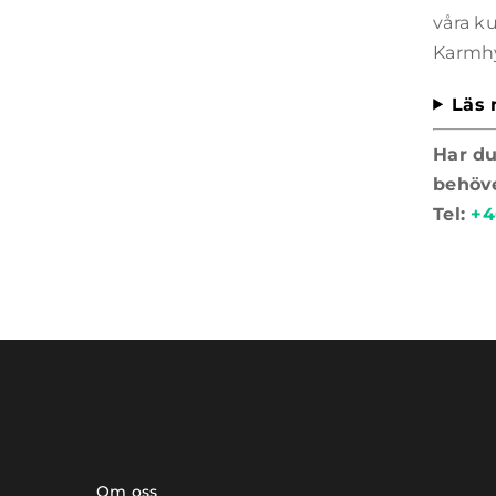
våra k
Karmhy
Läs 
Har du
behöv
Tel:
+4
Om oss