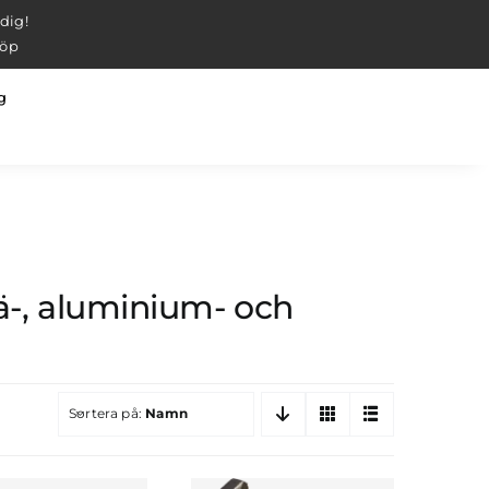
 dig!
köp
g
rä-, aluminium- och
Sortera på:
Namn