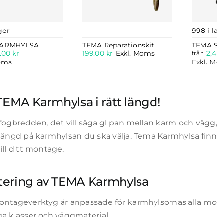
ger
998 i l
KARMHYLSA
TEMA Reparationskit
TEMA 
.00
kr
199.00
kr
Exkl. Moms
2,
från
oms
Exkl. 
 TEMA Karmhylsa i rätt längd!
 fogbredden, det vill säga glipan mellan karm och vä
längd på karmhylsan du ska välja. Tema Karmhylsa finns d
ill ditt montage.
ering av TEMA Karmhylsa
ontageverktyg är anpassade för karmhylsornas alla mom
ga klasser och väggmaterial.