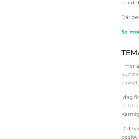
när det
Där de
Se mon
TEMA
I mer 
kund s
oavsett
Idag f
och har
Karmhy
Det va
beslöt