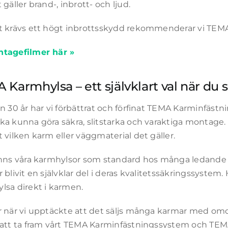
 gäller brand-, inbrott- och ljud.
t krävs ett högt inbrottsskydd rekommenderar vi TEMA
tagefilmer här »
 Karmhylsa – ett självklart val när du 
än 30 år har vi förbättrat och förfinat TEMA Karminfäs
ka kunna göra säkra, slitstarka och varaktiga montage
 vilken karm eller väggmaterial det gäller.
inns våra karmhylsor som standard hos många ledande t
 blivit en självklar del i deras kvalitetssäkringssyste
lsa direkt i karmen.
r när vi upptäckte att det säljs många karmar med o
 att ta fram vårt TEMA Karminfästningssystem och TEMA 