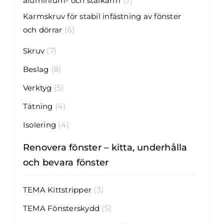
aluminium- och stålkarm
(7)
Karmskruv för stabil infästning av fönster
och dörrar
(6)
Skruv
(7)
Beslag
(8)
Verktyg
(5)
Tätning
(4)
Isolering
(4)
Renovera fönster – kitta, underhålla
och bevara fönster
TEMA Kittstripper
(3)
TEMA Fönsterskydd
(5)