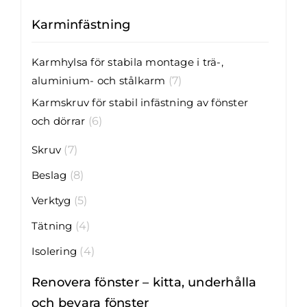
Karminfästning
Karmhylsa för stabila montage i trä-,
aluminium- och stålkarm
(7)
Karmskruv för stabil infästning av fönster
och dörrar
(6)
Skruv
(7)
Beslag
(8)
Verktyg
(5)
Tätning
(4)
Isolering
(4)
Renovera fönster – kitta, underhålla
och bevara fönster