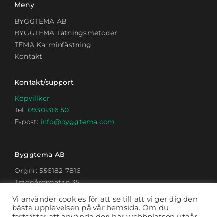
Meny
BYGGTEMA AB
BYGGTEMA Tätningsmetoder
TEMA Karminfästning
Kontakt
Kontakt/support
Köpvillkor
Tel:
0930-316 50
E-post:
info@byggtema.com
Byggtema AB
Orgnr: 556182-7816
Trädgårdsgatan 35
914 33 Nordmaling
Vi använder cookies för att se till att vi ger dig den
bästa upplevelsen på vår hemsida. Om du
fortsätter att använda den här webbplatsen utgår